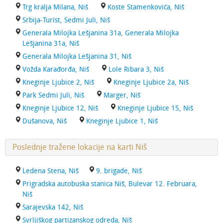
Trg kralja Milana, Niš
Koste Stamenkovića, Niš
Srbija-Turist, Sedmi Juli, Niš
Generala Milojka Lešjanina 31a, Generala Milojka
Lešjanina 31a, Niš
Generala Milojka Lešjanina 31, Niš
Vožda Karađorđa, Niš
Lole Ribara 3, Niš
Kneginje Ljubice 2, Niš
Kneginje Ljubice 2a, Niš
Park Sedmi Juli, Niš
Marger, Niš
Kneginje Ljubice 12, Niš
Kneginje Ljubice 15, Niš
Dušanova, Niš
Kneginje Ljubice 1, Niš
Poslednje tražene lokacije na karti Niš
Ledena Stena, Niš
9. brigade, Niš
Prigradska autobuska stanica Niš, Bulevar 12. Februara,
Niš
Sarajevska 142, Niš
Svrljiškog partizanskog odreda, Niš