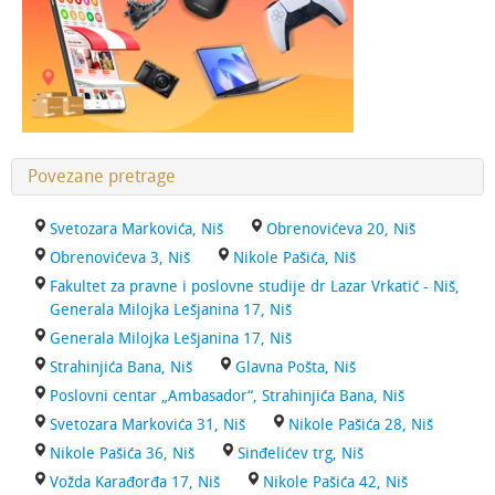
Povezane pretrage
Svetozara Markovića, Niš
Obrenovićeva 20, Niš
Obrenovićeva 3, Niš
Nikole Pašića, Niš
Fakultet za pravne i poslovne studije dr Lazar Vrkatić - Niš,
Generala Milojka Lešjanina 17, Niš
Generala Milojka Lešjanina 17, Niš
Strahinjića Bana, Niš
Glavna Pošta, Niš
Poslovni centar „Ambasador“, Strahinjića Bana, Niš
Svetozara Markovića 31, Niš
Nikole Pašića 28, Niš
Nikole Pašića 36, Niš
Sinđelićev trg, Niš
Vožda Karađorđa 17, Niš
Nikole Pašića 42, Niš