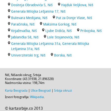
Dositeja Obradovića 5, Niš
Hajduk Veljkova, Niš
Generala Milojka Lešjanina 17, Niš
Bulevara Medijana, Niš
Put za Donje Vlase, Niš
Paraćinska, Niš
Maksima Gorkog, Niš
Knjaževačka, Niš
Ljube Didića, Niš
Pribojska, Niš
Jablanička 58, Niš
Lole Stojanovića, Niš
Generala Milojka Lešjanina 31a, Generala Milojka
Lešjanina 31a, Niš
Univerzitetski trg, Niš
Borska, Niš
Niš
,
Nišavski okrug
,
Srbija
Koordinate: (
43.31938
,
21.896328
)
Nadmorska visina:
198,74m
Karta Beograda
|
Ulice Beograd
|
Srbija okruzi
Izvori fotografija:
Wikipedia
.
© kartasrbije.co 2013