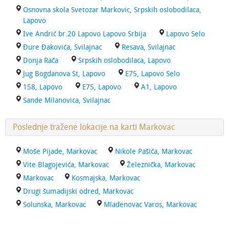
Osnovna skola Svetozar Markovic, Srpskih oslobodilaca,
Lapovo
Ive Andrić br.20 Lapovo Lapovo Srbija
Lapovo Selo
Đure Đakovića, Svilajnac
Resava, Svilajnac
Donja Rača
Srpskih oslobodilaca, Lapovo
Jug Bogdanova St, Lapovo
E75, Lapovo Selo
158, Lapovo
E75, Lapovo
A1, Lapovo
Sande Milanovica, Svilajnac
Poslednje tražene lokacije na karti Markovac
Moše Pijade, Markovac
Nikole Pašića, Markovac
Vite Blagojevića, Markovac
Železnička, Markovac
Markovac
Kosmajska, Markovac
Drugi šumadijski odred, Markovac
Solunska, Markovac
Mladenovac Varos, Markovac