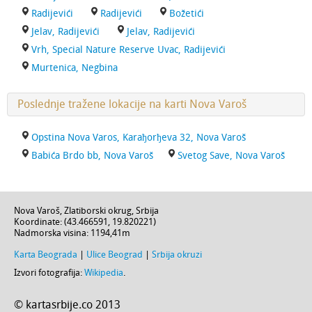
Radijevići
Radijevići
Božetići
Jelav, Radijevići
Jelav, Radijevići
Vrh, Special Nature Reserve Uvac, Radijevići
Murtenica, Negbina
Poslednje tražene lokacije na karti Nova Varoš
Opstina Nova Varos, Karaђorђeva 32, Nova Varoš
Babića Brdo bb, Nova Varoš
Svetog Save, Nova Varoš
Nova Varoš
,
Zlatiborski okrug
,
Srbija
Koordinate: (
43.466591
,
19.820221
)
Nadmorska visina:
1194,41m
Karta Beograda
|
Ulice Beograd
|
Srbija okruzi
Izvori fotografija:
Wikipedia
.
© kartasrbije.co 2013