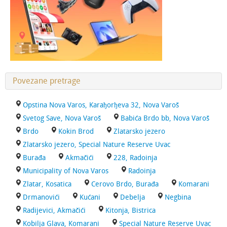
Povezane pretrage
Opstina Nova Varos, Karaђorђeva 32, Nova Varoš
Svetog Save, Nova Varoš
Babića Brdo bb, Nova Varoš
Brdo
Kokin Brod
Zlatarsko jezero
Zlatarsko jezero, Special Nature Reserve Uvac
Burađa
Akmačići
228, Radoinja
Municipality of Nova Varos
Radoinja
Zlatar, Kosatica
Cerovo Brdo, Burađa
Komarani
Drmanovići
Kućani
Debelja
Negbina
Radijevici, Akmačići
Kitonja, Bistrica
Kobilja Glava, Komarani
Special Nature Reserve Uvac