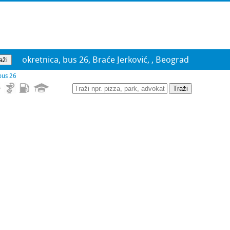
okretnica, bus 26, Braće Jerković, , Beograd
bus 26
Traži