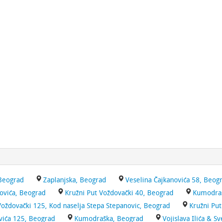
 Beograd
Zaplanjska, Beograd
Veselina Čajkanovića 58, Beog
ovića, Beograd
Kružni Put Voždovački 40, Beograd
Kumodraš
Voždovački 125, Kod naselja Stepa Stepanovic, Beograd
Kružni Pu
vića 125, Beograd
Kumodraška, Beograd
Vojislava Ilića & S