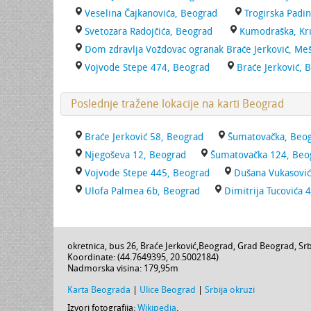
Veselina Čajkanovića, Beograd
Trogirska Padi
Svetozara Radojčića, Beograd
Kumodraška, Kru
Dom zdravlja Voždovac ogranak Braće Jerković, Me
Vojvode Stepe 474, Beograd
Braće Jerković, 
Poslednje tražene lokacije na karti Beograd
Braće Jerković 58, Beograd
Šumatovačka, Beo
Njegoševa 12, Beograd
Šumatovačka 124, Beo
Vojvode Stepe 445, Beograd
Dušana Vukasović
Ulofa Palmea 6b, Beograd
Dimitrija Tucovića 
okretnica, bus 26,
Braće Jerković
,
Beograd
,
Grad Beograd
,
Srb
Koordinate: (
44.7649395
,
20.5002184
)
Nadmorska visina:
179,95m
Karta Beograda
|
Ulice Beograd
|
Srbija okruzi
Izvori fotografija:
Wikipedia
.