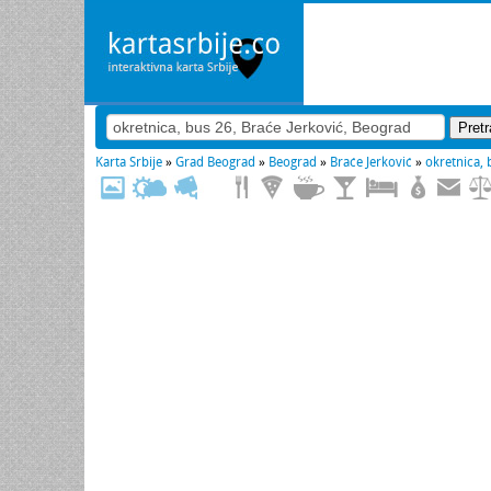
Karta Srbije
»
Grad Beograd
»
Beograd
»
Braće Jerković
»
okretnica, 