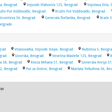
na, Beograd
Vojvode Vlahovića 125, Beograd
Vojislava Ilića,
žni Put Voždovački, Beograd
Kružni Put Voždovački, Beograd
štrovićeva 34, Beograd
Generala Štefanika, Beograd
Braće 
Belgrade
grad
Vitanovačka, Vojvode Stepe, Beograd
Nušićeva 5, Beogr
grad
Izvorska, Beograd
Veselina Masleše 125, Beograd
B
a 58, Beograd
Kneza Mihaila 51, Beograd
Generala Anrija 37
42, Beograd
Put za Stolice, Beograd
Maršala Tolbuhina 36, Be
ija