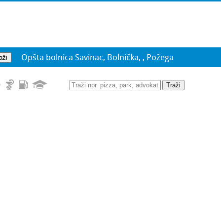
Opšta bolnica Savinac, Bolnička, , Požega
c
Traži