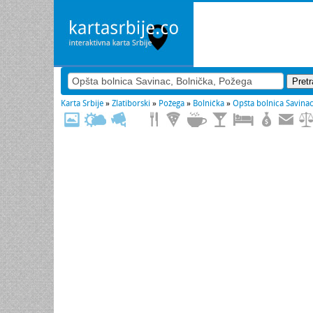
Karta Srbije
»
Zlatiborski
»
Požega
»
Bolnička
»
Opšta bolnica Savina