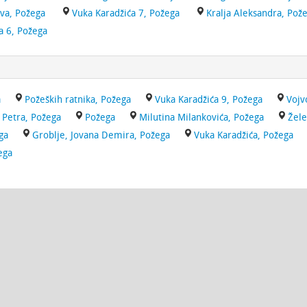
va, Požega
Vuka Karadžića 7, Požega
Kralja Aleksandra, Pož
a 6, Požega
a
Požeških ratnika, Požega
Vuka Karadžića 9, Požega
Vojv
 Petra, Požega
Požega
Milutina Milankovića, Požega
Žele
ga
Groblje, Jovana Demira, Požega
Vuka Karadžića, Požega
ega