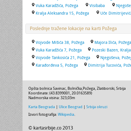
Vuka Karadžića, Požega
Visibaba
Njegoše
Kralja Aleksandra 15, Požega
Uče Dimitrijević
Poslednje tražene lokacije na karti Požega
Vojvode Mišića 38, Požega
Majora Ilića, Požeg
Vuka Karadžića 7, Požega
Pozeski Bazen, Kralja
Vojvode Tankosića 21, Požega
Njegoševa, Pože
Karađorđeva 5, Požega
Dimitrija Tucovića, Pož
Opšta bolnica Savinac,
Bolnička
,
Požega
,
Zlatiborski
,
Srbija
Koordinate: (
43.8399001
,
20.0163589
)
Nadmorska visina:
323,03m
Karta Beograda
|
Ulice Beograd
|
Srbija okruzi
Izvori fotografija:
Wikipedia
.
© kartasrbije.co 2013