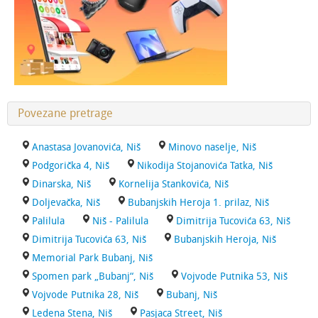
Povezane pretrage
Anastasa Jovanovića, Niš
Minovo naselje, Niš
Podgorička 4, Niš
Nikodija Stojanovića Tatka, Niš
Dinarska, Niš
Kornelija Stankovića, Niš
Doljevačka, Niš
Bubanjskih Heroja 1. prilaz, Niš
Palilula
Niš - Palilula
Dimitrija Tucovića 63, Niš
Dimitrija Tucovića 63, Niš
Bubanjskih Heroja, Niš
Memorial Park Bubanj, Niš
Spomen park „Bubanj“, Niš
Vojvode Putnika 53, Niš
Vojvode Putnika 28, Niš
Bubanj, Niš
Ledena Stena, Niš
Pasjaca Street, Niš