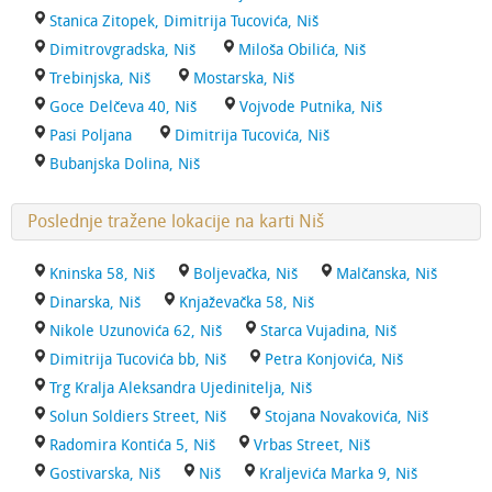
Stanica Zitopek, Dimitrija Tucovića, Niš
Dimitrovgradska, Niš
Miloša Obilića, Niš
Trebinjska, Niš
Mostarska, Niš
Goce Delčeva 40, Niš
Vojvode Putnika, Niš
Pasi Poljana
Dimitrija Tucovića, Niš
Bubanjska Dolina, Niš
Poslednje tražene lokacije na karti Niš
Kninska 58, Niš
Boljevačka, Niš
Malčanska, Niš
Dinarska, Niš
Knjaževačka 58, Niš
Nikole Uzunovića 62, Niš
Starca Vujadina, Niš
Dimitrija Tucovića bb, Niš
Petra Konjovića, Niš
Trg Kralja Aleksandra Ujedinitelja, Niš
Solun Soldiers Street, Niš
Stojana Novakovića, Niš
Radomira Kontića 5, Niš
Vrbas Street, Niš
Gostivarska, Niš
Niš
Kraljevića Marka 9, Niš