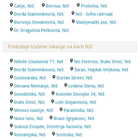
Čalije, Niš
Borova, Niš
Prolećna, Niš
Đorđa Stamenkovića, Niš
Niš - Sofia railroad
Borivoja Stevanovića, Niš
Matejevački put, Niš
Dr Dragutina Petkovića, Niš
Poslednje tražene lokacije na karti Niš
Nikole Uzunovića 77, Niš
Nis Fortress, Đuke Dinić, Niš
Đorđa Stamenkovića, Niš
Šaran, Hajduk Veljkova, Niš
Gostivarska, Niš
Durlan Street, Niš
Stevana Nemanje, Niš
Ledena Stena, Niš
Suvodolska, Niš
Kosovke Devojke 34, Niš
Đuke Dinić, Niš
Lole Stojanovića, Niš
Minovo naselje, Niš
Paraćinska, Niš
Novo Selo, Niš
Brace Ignjatovic, Niš
Stanica Zitopek, Dimitrija Tucovića, Niš
Romanijska, Niš
Sremska, Niš