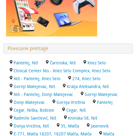
Povezane pretrage
Pantelej, Niš
Čarenska, Niš
Knez Selo
Clinical Center Nis - Knez Selo Complex, Knez Selo
Niš - Pantelej, Knez Selo
274, Knez Selo
Gornji Matejevac, Niš
Kralja Aleksandra, Niš
Niš - Pantelej, Donji Matejevac
Gornji Matejevac
Donji Matejevac
Gornja Vrežina
Pantelej
Cegar, Niška, Bobiste
Cegar, Niš
Radmile Savićević, Niš
Kninska 58, Niš
Donja Vrežina, Niš
35, Malča
Jasenovik
E-771, Malča 18207, 18207 Malča, Malča
Malča