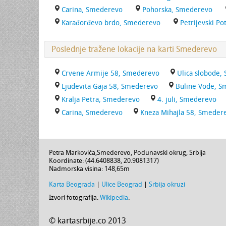
Carina, Smederevo
Pohorska, Smederevo
Karađorđevo brdo, Smederevo
Petrijevski P
Poslednje tražene lokacije na karti Smederevo
Crvene Armije 58, Smederevo
Ulica slobode,
Ljudevita Gaja 58, Smederevo
Buline Vode, 
Kralja Petra, Smederevo
4. juli, Smederevo
Carina, Smederevo
Kneza Mihajla 58, Smeder
Petra Markovića
,
Smederevo
,
Podunavski okrug
,
Srbija
Koordinate: (
44.6408838
,
20.9081317
)
Nadmorska visina:
148,65m
Karta Beograda
|
Ulice Beograd
|
Srbija okruzi
Izvori fotografija:
Wikipedia
.
© kartasrbije.co 2013