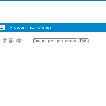
Požeženo mapa, Srbija
Traži