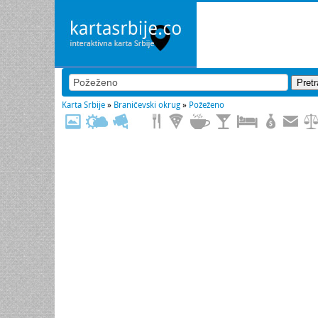
Karta Srbije
»
Braničevski okrug
»
Požeženo