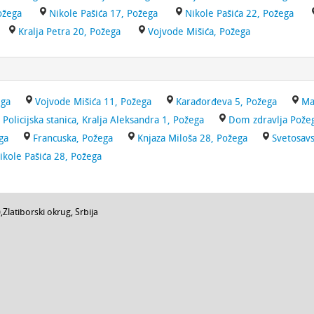
ožega
Nikole Pašića 17, Požega
Nikole Pašića 22, Požega
Kralja Petra 20, Požega
Vojvode Mišića, Požega
ega
Vojvode Mišića 11, Požega
Karađorđeva 5, Požega
Ma
Policijska stanica, Kralja Aleksandra 1, Požega
Dom zdravlja Požeg
ga
Francuska, Požega
Knjaza Miloša 28, Požega
Svetosav
ikole Pašića 28, Požega
),
Zlatiborski okrug
,
Srbija