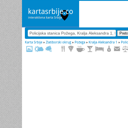
Karta Srbije
»
Zlatiborski okrug
»
Požega
»
Kralja Aleksandra 1
»
Poli