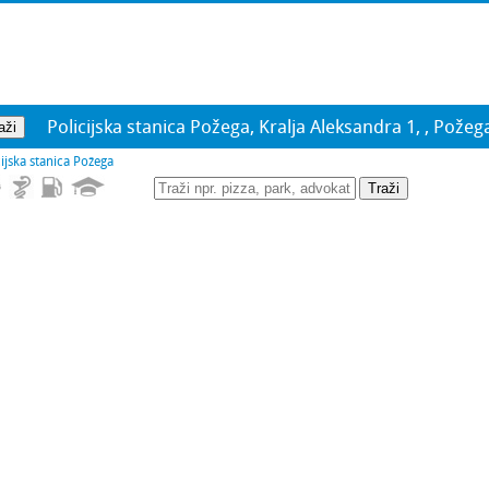
Policijska stanica Požega, Kralja Aleksandra 1, , Požeg
cijska stanica Požega
Traži