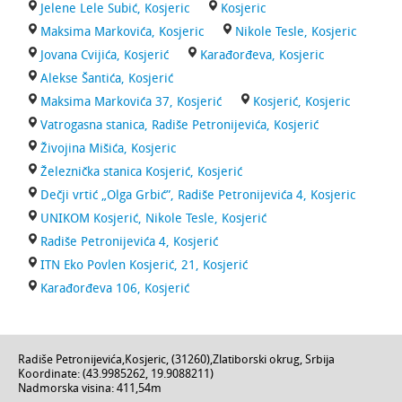
Jelene Lele Subić, Kosjeric
Kosjeric
Maksima Markovića, Kosjeric
Nikole Tesle, Kosjeric
Jovana Cvijića, Kosjerić
Karađorđeva, Kosjeric
Alekse Šantića, Kosjerić
Maksima Markovića 37, Kosjerić
Kosjerić, Kosjeric
Vatrogasna stanica, Radiše Petronijevića, Kosjerić
Živojina Mišića, Kosjeric
Železnička stanica Kosjerić, Kosjerić
Dečji vrtić „Olga Grbić”, Radiše Petronijevića 4, Kosjeric
UNIKOM Kosjerić, Nikole Tesle, Kosjerić
Radiše Petronijevića 4, Kosjerić
ITN Eko Povlen Kosjerić, 21, Kosjerić
Karađorđeva 106, Kosjerić
Radiše Petronijevića
,
Kosjeric
, (
31260
),
Zlatiborski okrug
,
Srbija
Koordinate: (
43.9985262
,
19.9088211
)
Nadmorska visina:
411,54m