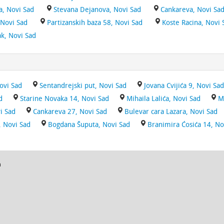
a, Novi Sad
Stevana Dejanova, Novi Sad
Cankareva, Novi Sa
 Novi Sad
Partizanskih baza 58, Novi Sad
Koste Racina, Novi 
k, Novi Sad
ovi Sad
Sentandrejski put, Novi Sad
Jovana Cvijića 9, Novi Sad
d
Starine Novaka 14, Novi Sad
Mihaila Lalića, Novi Sad
M
i Sad
Cankareva 27, Novi Sad
Bulevar cara Lazara, Novi Sad
, Novi Sad
Bogdana Šuputa, Novi Sad
Branimira Ćosića 14, No
a