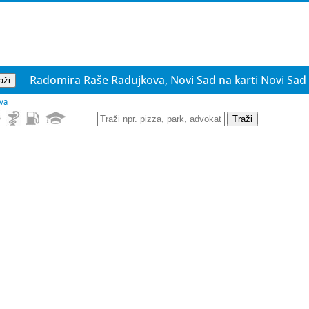
Radomira Raše Radujkova, Novi Sad na karti Novi Sad
va
Traži