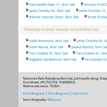
Partizanskih baza 11, Novi Sad
Stevana Hristić
Janka Čmelika 96, Novi Sad
Janka Čmelika 19,
Bulevar vojvode Stepe, Novi Sad
Braće Dronja
Poslednje tražene lokacije na karti Novi Sad
Hadži Ruvimova, Novi Sad
Janka Čmelika 89, N
Koste Racina, Novi Sad
Jovana Bijelića, Novi Sa
Cara Dušana 56, Novi Sad
Cara Dušana 41, Nov
Bogdana Garabantina, Novi Sad
Partizanska 58
Radomira Raše Radujkova
,
Novi Sad
,
Južnobački okrug
,
Srbij
Koordinate: (
45.2541259
,
19.8068422
)
Nadmorska visina:
79,00m
Karta Beograda
|
Ulice Beograd
|
Srbija okruzi
Izvori fotografija:
Wikipedia
.