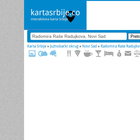
Karta Srbije
»
Južnobački okrug
»
Novi Sad
»
Radomira Raše Radujko