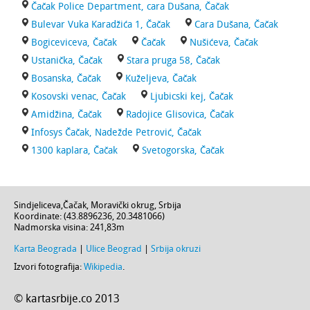
Čačak Police Department, cara Dušana, Čačak
Bulevar Vuka Karadžića 1, Čačak
Cara Dušana, Čačak
Bogiceviceva, Čačak
Čačak
Nušićeva, Čačak
Ustanička, Čačak
Stara pruga 58, Čačak
Bosanska, Čačak
Kuželjeva, Čačak
Kosovski venac, Čačak
Ljubicski kej, Čačak
Amidžina, Čačak
Radojice Glisovica, Čačak
Infosys Čačak, Nadežde Petrović, Čačak
1300 kaplara, Čačak
Svetogorska, Čačak
Sindjeliceva
,
Čačak
,
Moravički okrug
,
Srbija
Koordinate: (
43.8896236
,
20.3481066
)
Nadmorska visina:
241,83m
Karta Beograda
|
Ulice Beograd
|
Srbija okruzi
Izvori fotografija:
Wikipedia
.
© kartasrbije.co 2013