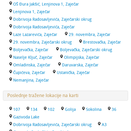
OŠ Đura Jakšić, Lenjinova 1, Zaječar
Lenjinova 1, Zaječar
Dobrivoja Radosavljevića, Zaječarski okrug
Dobrivoja Radosavljevića, Zaječar
Laze Lazarevića, Zaječar
29. novembra, Zaječar
29. novembra, Zaječarski okrug
Brestovačka, Zaječar
Boljevačka, Zaječar
Boljevačka, Zaječarski okrug
Naselje Ključ, Zaječar
Olimpijska, Zaječar
Omladinska, Zaječar
Daruvarska, Zaječar
Čupićeva, Zaječar
Ustanička, Zaječar
Nemanjina, Zaječar
Poslednje tražene lokacije na karti
107
134
102
Golija
Sokolina
36
Gazivoda Lake
Dobrivoja Radosavljevića, Zaječarski okrug
A3