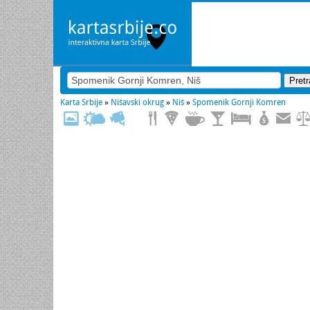
Karta Srbije
»
Nišavski okrug
»
Niš
»
Spomenik Gornji Komren