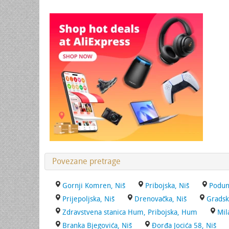
Povezane pretrage
Gornji Komren, Niš
Pribojska, Niš
Podun
Prijepoljska, Niš
Drenovačka, Niš
Gradsk
Zdravstvena stanica Hum, Pribojska, Hum
Mil
Branka Bjegovića, Niš
Đorđa Jocića 58, Niš