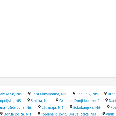
avska 58, Niš
Cara Konstantina, Niš
Podvinik, Niš
Bran
opoljska, Niš
Sinjska, Niš
Groblje „Donji Komren“
Dani
ana Tošića Luna, Niš
25. maja, Niš
Sokobanjska, Niš
Pos
Đorđa Jocića, Niš
Toplana R. Jovic, Đorđa Jocića, Niš
Vinik