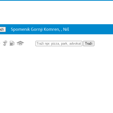
Spomenik Gornji Komren, , Niš
Traži