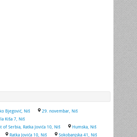
ko Bjegović, Niš
29. novembar, Niš
la Kiša 7, Niš
t of Serbia, Ratka Jovića 10, Niš
Humska, Niš
Ratka Jovića 10, Niš
Sokobanjska 41, Niš