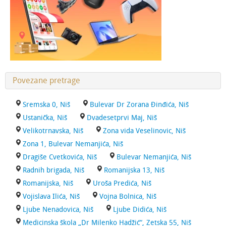
Povezane pretrage
Sremska 0, Niš
Bulevar Dr Zorana Đinđića, Niš
Ustanička, Niš
Dvadesetprvi Maj, Niš
Velikotrnavska, Niš
Zona vida Veselinovic, Niš
Zona 1, Bulevar Nemanjića, Niš
Dragiše Cvetkovića, Niš
Bulevar Nemanjića, Niš
Radnih brigada, Niš
Romanijska 13, Niš
Romanijska, Niš
Uroša Predića, Niš
Vojislava Ilića, Niš
Vojna Bolnica, Niš
Ljube Nenadovica, Niš
Ljube Didića, Niš
Medicinska škola „Dr Milenko Hadžić“, Zetska 55, Niš