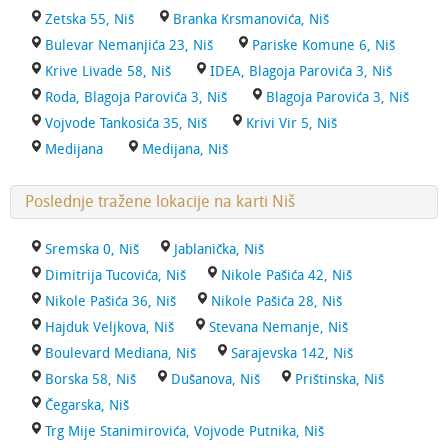
Zetska 55, Niš
Branka Krsmanovića, Niš
Bulevar Nemanjića 23, Niš
Pariske Komune 6, Niš
Krive Livade 58, Niš
IDEA, Blagoja Parovića 3, Niš
Roda, Blagoja Parovića 3, Niš
Blagoja Parovića 3, Niš
Vojvode Tankosića 35, Niš
Krivi Vir 5, Niš
Medijana
Medijana, Niš
Poslednje tražene lokacije na karti Niš
Sremska 0, Niš
Jablanička, Niš
Dimitrija Tucovića, Niš
Nikole Pašića 42, Niš
Nikole Pašića 36, Niš
Nikole Pašića 28, Niš
Hajduk Veljkova, Niš
Stevana Nemanje, Niš
Boulevard Mediana, Niš
Sarajevska 142, Niš
Borska 58, Niš
Dušanova, Niš
Prištinska, Niš
Čegarska, Niš
Trg Mije Stanimirovića, Vojvode Putnika, Niš