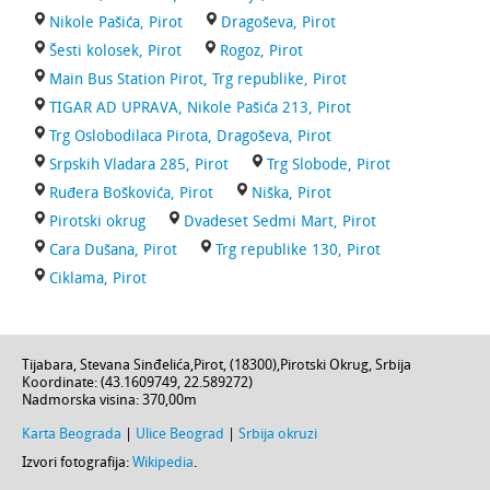
Nikole Pašića, Pirot
Dragoševa, Pirot
Šesti kolosek, Pirot
Rogoz, Pirot
Main Bus Station Pirot, Trg republike, Pirot
TIGAR AD UPRAVA, Nikole Pašića 213, Pirot
Trg Oslobodilaca Pirota, Dragoševa, Pirot
Srpskih Vladara 285, Pirot
Trg Slobode, Pirot
Ruđera Boškovića, Pirot
Niška, Pirot
Pirotski okrug
Dvadeset Sedmi Mart, Pirot
Cara Dušana, Pirot
Trg republike 130, Pirot
Ciklama, Pirot
Tijabara,
Stevana Sinđelića
,
Pirot
, (
18300
),
Pirotski Okrug
,
Srbija
Koordinate: (
43.1609749
,
22.589272
)
Nadmorska visina:
370,00m
Karta Beograda
|
Ulice Beograd
|
Srbija okruzi
Izvori fotografija:
Wikipedia
.