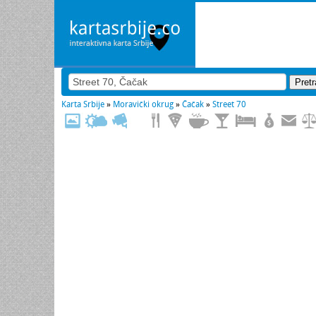
Karta Srbije
»
Moravički okrug
»
Čačak
»
Street 70