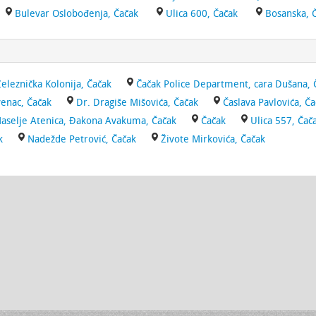
Bulevar Oslobođenja, Čačak
Ulica 600, Čačak
Bosanska, 
Železnička Kolonija, Čačak
Čačak Police Department, cara Dušana, 
venac, Čačak
Dr. Dragiše Mišovića, Čačak
Časlava Pavlovića, Č
aselje Atenica, Đakona Avakuma, Čačak
Čačak
Ulica 557, Čač
k
Nadežde Petrović, Čačak
Živote Mirkovića, Čačak