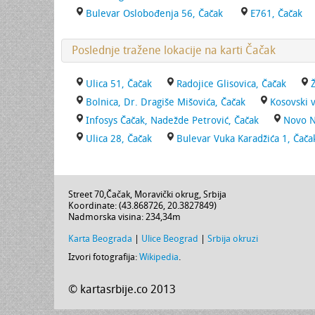
Bulevar Oslobođenja 56, Čačak
E761, Čačak
Poslednje tražene lokacije na karti Čačak
Ulica 51, Čačak
Radojice Glisovica, Čačak
Bolnica, Dr. Dragiše Mišovića, Čačak
Kosovski 
Infosys Čačak, Nadežde Petrović, Čačak
Novo N
Ulica 28, Čačak
Bulevar Vuka Karadžića 1, Čača
Street 70
,
Čačak
,
Moravički okrug
,
Srbija
Koordinate: (
43.868726
,
20.3827849
)
Nadmorska visina:
234,34m
Karta Beograda
|
Ulice Beograd
|
Srbija okruzi
Izvori fotografija:
Wikipedia
.
© kartasrbije.co 2013