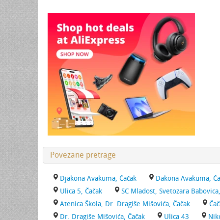
Povezane pretrage
Djakona Avakuma, Čačak
Đakona Avakuma, Ča
Ulica 5, Čačak
SC Mladost, Svetozara Babovica
Atenica Škola, Dr. Dragiše Mišovića, Čačak
Čač
Dr. Dragiše Mišovića, Čačak
Ulica 43
Nik