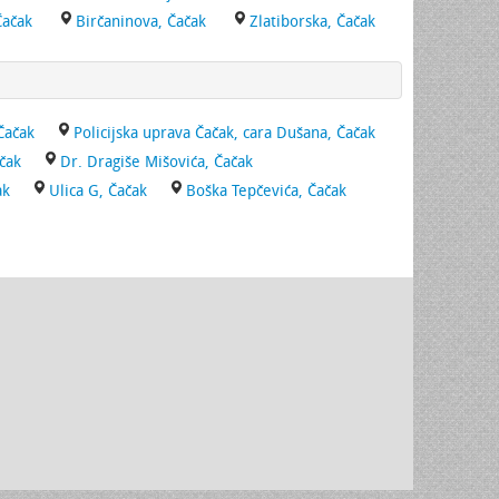
Čačak
Birčaninova, Čačak
Zlatiborska, Čačak
Čačak
Policijska uprava Čačak, cara Dušana, Čačak
ačak
Dr. Dragiše Mišovića, Čačak
ak
Ulica G, Čačak
Boška Tepčevića, Čačak