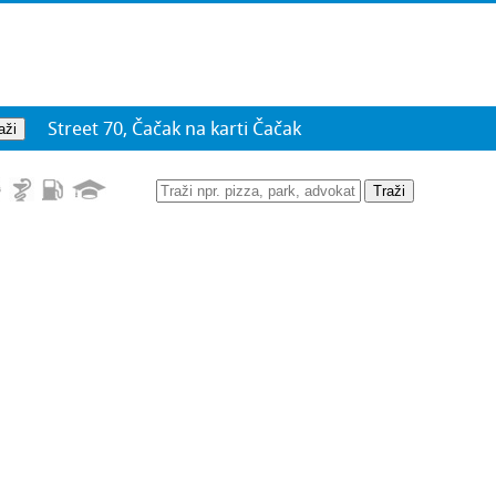
Street 70, Čačak na karti Čačak
Traži