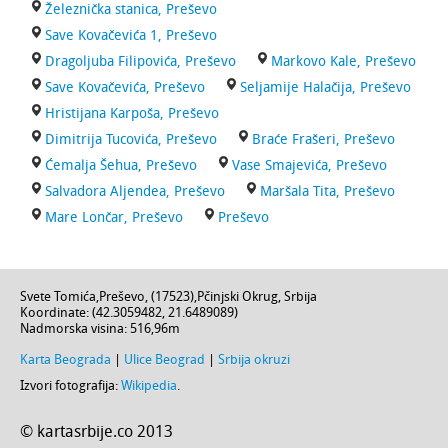
Železnička stanica, Preševo
Save Kovačevića 1, Preševo
Dragoljuba Filipovića, Preševo
Markovo Kale, Preševo
Save Kovačevića, Preševo
Seljamije Halačija, Preševo
Hristijana Karpoša, Preševo
Dimitrija Tucovića, Preševo
Braće Frašeri, Preševo
Ćemalja Šehua, Preševo
Vase Smajevića, Preševo
Salvadora Aljendea, Preševo
Maršala Tita, Preševo
Mare Lončar, Preševo
Preševo
Svete Tomića
,
Preševo
, (
17523
),
Pčinjski Okrug
,
Srbija
Koordinate: (
42.3059482
,
21.6489089
)
Nadmorska visina:
516,96m
Karta Beograda
|
Ulice Beograd
|
Srbija okruzi
Izvori fotografija:
Wikipedia
.
© kartasrbije.co 2013