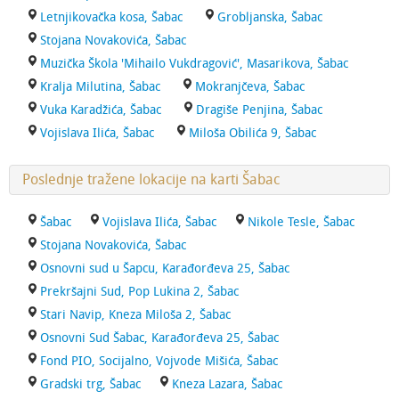
Letnjikovačka kosa, Šabac
Grobljanska, Šabac
Stojana Novakovića, Šabac
Muzička Škola 'Mihailo Vukdragović', Masarikova, Šabac
Kralja Milutina, Šabac
Mokranjčeva, Šabac
Vuka Karadžića, Šabac
Dragiše Penjina, Šabac
Vojislava Ilića, Šabac
Miloša Obilića 9, Šabac
Poslednje tražene lokacije na karti Šabac
Šabac
Vojislava Ilića, Šabac
Nikole Tesle, Šabac
Stojana Novakovića, Šabac
Osnovni sud u Šapcu, Karađorđeva 25, Šabac
Prekršajni Sud, Pop Lukina 2, Šabac
Stari Navip, Kneza Miloša 2, Šabac
Osnovni Sud Šabac, Karađorđeva 25, Šabac
Fond PIO, Socijalno, Vojvode Mišića, Šabac
Gradski trg, Šabac
Kneza Lazara, Šabac