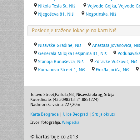
Nikola Tesla St, Niš
Vojvode Gojka, Vojvode Go
Njegoševa 81, Niš
Negotinska, Niš
Poslednje tražene lokacije na karti Niš
Nišavske Gradine, Niš
Anastasa Jovanovića, Niš
Generala Milojka Lešjanina 31, Niš
Podunavska
Stanoja Bunuševca, Niš
Zdravke Vučković, Niš
Kumanovo Street 1, Niš
Đorđa Jocića, Niš
Tetovo Street
,
Palilula
,
Niš
,
Nišavski okrug
,
Srbija
Koordinate: (
43.3098313
,
21.8851224
)
Nadmorska visina:
227,20m
Karta Beograda
|
Ulice Beograd
|
Srbija okruzi
Izvori fotografija:
Wikipedia
.
© kartasrbije.co 2013