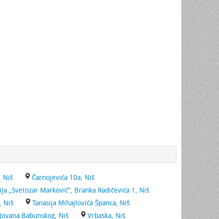
, Niš
Čarnojevića 10a, Niš
ja „Svetozar Marković”, Branka Radičevića 1, Niš
, Niš
Tanasija Mihajlovića Španca, Niš
 Jovana Babunskog, Niš
Vrbaska, Niš