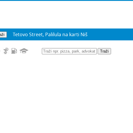
Tetovo Street, Palilula na karti Niš
Traži