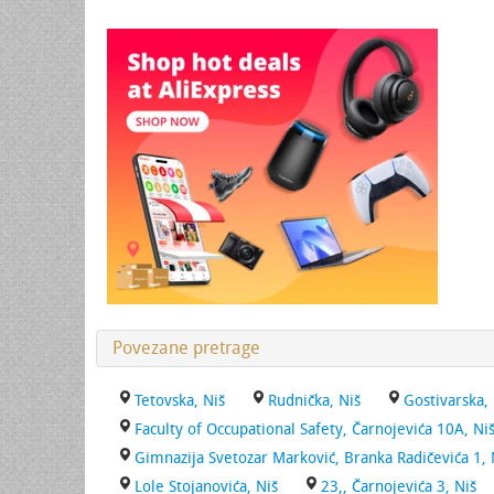
Povezane pretrage
Tetovska, Niš
Rudnička, Niš
Gostivarska,
Faculty of Occupational Safety, Čarnojevića 10A, Ni
Gimnazija Svetozar Marković, Branka Radičevića 1, 
Lole Stojanovića, Niš
23,, Čarnojevića 3, Niš