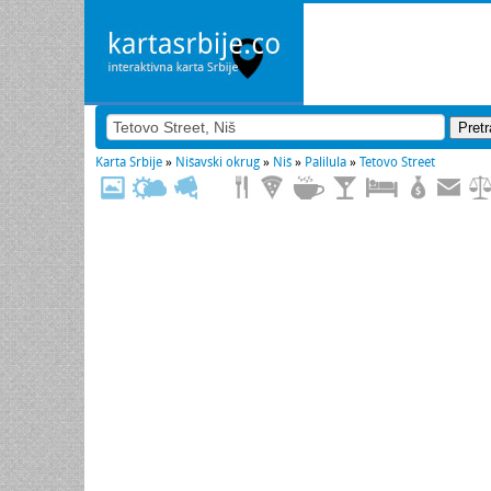
Karta Srbije
»
Nišavski okrug
»
Niš
»
Palilula
»
Tetovo Street