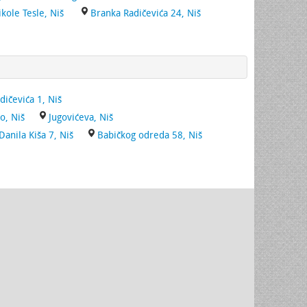
ikole Tesle, Niš
Branka Radičevića 24, Niš
ičevića 1, Niš
o, Niš
Jugovićeva, Niš
Danila Kiša 7, Niš
Babičkog odreda 58, Niš