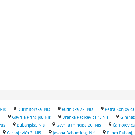
 Niš
Durmitorska, Niš
Rudnička 22, Niš
Petra Konjovića
š
Gavrila Principa, Niš
Branka Radičevića 1, Niš
Gimnazi
Niš
Bubanjska, Niš
Gavrila Principa 26, Niš
Čarnojevića
Čarnojevića 3, Niš
Jovana Babunskog, Niš
Pijaca Bubanj,