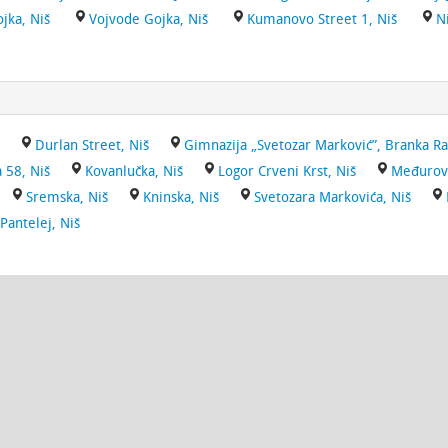
jka, Niš
Vojvode Gojka, Niš
Kumanovo Street 1, Niš
N
Durlan Street, Niš
Gimnazija „Svetozar Marković”, Branka Rad
 58, Niš
Kovanlučka, Niš
Logor Crveni Krst, Niš
Međurov
Sremska, Niš
Kninska, Niš
Svetozara Markovića, Niš
Pantelej, Niš