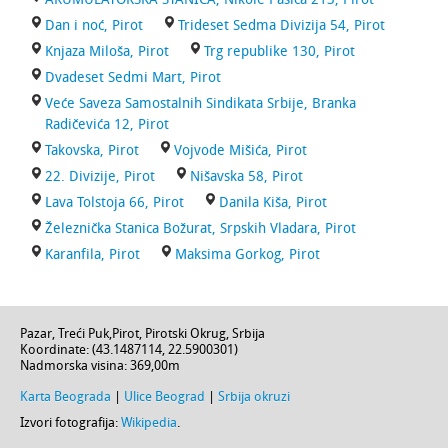
Dan i noć, Pirot
Trideset Sedma Divizija 54, Pirot
Knjaza Miloša, Pirot
Trg republike 130, Pirot
Dvadeset Sedmi Mart, Pirot
Veće Saveza Samostalnih Sindikata Srbije, Branka
Radičevića 12, Pirot
Takovska, Pirot
Vojvode Mišića, Pirot
22. Divizije, Pirot
Nišavska 58, Pirot
Lava Tolstoja 66, Pirot
Danila Kiša, Pirot
Železnička Stanica Božurat, Srpskih Vladara, Pirot
Karanfila, Pirot
Maksima Gorkog, Pirot
Pazar,
Treći Puk
,
Pirot
,
Pirotski Okrug
,
Srbija
Koordinate: (
43.1487114
,
22.5900301
)
Nadmorska visina:
369,00m
Karta Beograda
|
Ulice Beograd
|
Srbija okruzi
Izvori fotografija:
Wikipedia
.