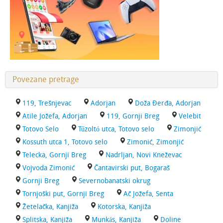
Povezane pretrage
119, Trešnjevac
Adorjan
Doža Đerđa, Adorjan
Atile Jožefa, Adorjan
119, Gornji Breg
Velebit
Totovo Selo
Tűzoltó utca, Totovo selo
Zimonjić
Kossuth utca 1, Totovo selo
Zimonić, Zimonjić
Telecka, Gornji Breg
Nadrljan, Novi Kneževac
Vojvoda Zimonić
Čantavirski put, Bogaraš
Gornji Breg
Severnobanatski okrug
Tornjoški put, Gornji Breg
Ač Jožefa, Senta
Žetelačka, Kanjiža
Kotorska, Kanjiža
Splitska, Kanjiža
Munkás, Kanjiža
Doline