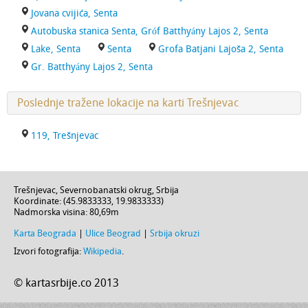
Jovana cvijića, Senta
Autobuska stanica Senta, Gróf Batthyány Lajos 2, Senta
Lake, Senta
Senta
Grofa Batjani Lajoša 2, Senta
Gr. Batthyány Lajos 2, Senta
Poslednje tražene lokacije na karti Trešnjevac
119, Trešnjevac
Trešnjevac
,
Severnobanatski okrug
,
Srbija
Koordinate: (
45.9833333
,
19.9833333
)
Nadmorska visina:
80,69m
Karta Beograda
|
Ulice Beograd
|
Srbija okruzi
Izvori fotografija:
Wikipedia
.
© kartasrbije.co 2013