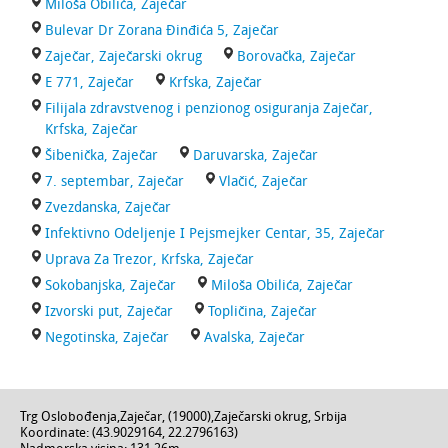
Miloša Obilića, Zaječar
Bulevar Dr Zorana Đinđića 5, Zaječar
Zaječar, Zaječarski okrug
Borovačka, Zaječar
E 771, Zaječar
Krfska, Zaječar
Filijala zdravstvenog i penzionog osiguranja Zaječar,
Krfska, Zaječar
Šibenička, Zaječar
Daruvarska, Zaječar
7. septembar, Zaječar
Vlačić, Zaječar
Zvezdanska, Zaječar
Infektivno Odeljenje I Pejsmejker Centar, 35, Zaječar
Uprava Za Trezor, Krfska, Zaječar
Sokobanjska, Zaječar
Miloša Obilića, Zaječar
Izvorski put, Zaječar
Topličina, Zaječar
Negotinska, Zaječar
Avalska, Zaječar
Trg Oslobođenja
,
Zaječar
, (
19000
),
Zaječarski okrug
,
Srbija
Koordinate: (
43.9029164
,
22.2796163
)