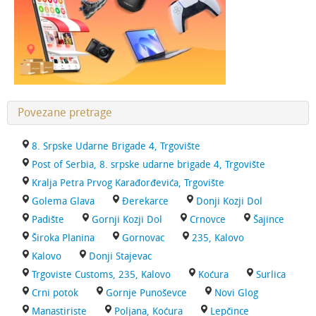
Povezane pretrage
8. Srpske Udarne Brigade 4, Trgovište
Post of Serbia, 8. srpske udarne brigade 4, Trgovište
Kralja Petra Prvog Karađorđevića, Trgovište
Golema Glava
Đerekarce
Donji Kozji Dol
Padište
Gornji Kozji Dol
Crnovce
Šajince
Široka Planina
Gornovac
235, Kalovo
Kalovo
Donji Stajevac
Trgoviste Customs, 235, Kalovo
Koćura
Surlica
Crni potok
Gornje Punoševce
Novi Glog
Manastiriste
Poljana, Koćura
Lepčince