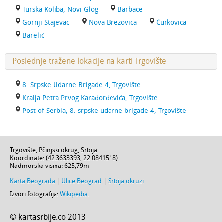
Turska Koliba, Novi Glog
Barbace
Gornji Stajevac
Nova Brezovica
Ćurkovica
Barelić
Poslednje tražene lokacije na karti Trgovište
8. Srpske Udarne Brigade 4, Trgovište
Kralja Petra Prvog Karađorđevića, Trgovište
Post of Serbia, 8. srpske udarne brigade 4, Trgovište
Trgovište
,
Pčinjski okrug
,
Srbija
Koordinate: (
42.3633393
,
22.0841518
)
Nadmorska visina:
625,79m
Karta Beograda
|
Ulice Beograd
|
Srbija okruzi
Izvori fotografija:
Wikipedia
.
© kartasrbije.co 2013