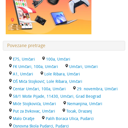
Povezane pretrage
E75, Umčari
100a, Umčari
FK Umčari, 100a, Umčari
Umčari, Umčari
A1, Umčari
Lole Ribara, Umčari
OŠ Mića Stojković, Lole Ribara, Umčari
Centar Umčari, 100a, Umčari
29. novembra, Umčari
58/1 Moše Pijade, 11430, Umčari, Grad Beograd
Miće Stojkovića, Umčari
Nemanjina, Umčari
Put za živkovac, Umčari
Tocak, Drazanj
Malo Orašje
Palih Boraca Ulica, Pudarci
Osnovna škola Pudarci, Pudarci