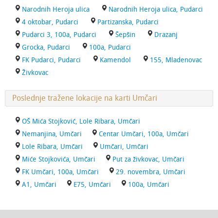
Narodnih Heroja ulica
Narodnih Heroja ulica, Pudarci
4 oktobar, Pudarci
Partizanska, Pudarci
Pudarci 3, 100a, Pudarci
Šepšin
Drazanj
Grocka, Pudarci
100a, Pudarci
FK Pudarci, Pudarci
Kamendol
155, Mladenovac
Živkovac
Poslednje tražene lokacije na karti Umčari
OŠ Mića Stojković, Lole Ribara, Umčari
Nemanjina, Umčari
Centar Umčari, 100a, Umčari
Lole Ribara, Umčari
Umčari, Umčari
Miće Stojkovića, Umčari
Put za živkovac, Umčari
FK Umčari, 100a, Umčari
29. novembra, Umčari
A1, Umčari
E75, Umčari
100a, Umčari