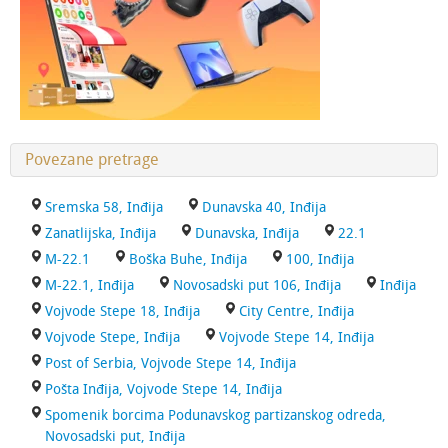
Povezane pretrage
Sremska 58, Inđija
Dunavska 40, Inđija
Zanatlijska, Inđija
Dunavska, Inđija
22.1
M-22.1
Boška Buhe, Inđija
100, Inđija
M-22.1, Inđija
Novosadski put 106, Inđija
Inđija
Vojvode Stepe 18, Inđija
City Centre, Inđija
Vojvode Stepe, Inđija
Vojvode Stepe 14, Inđija
Post of Serbia, Vojvode Stepe 14, Inđija
Pošta Inđija, Vojvode Stepe 14, Inđija
Spomenik borcima Podunavskog partizanskog odreda,
Novosadski put, Inđija