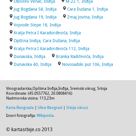
Obilićev Venac, Inđija
M-22.1, Inđija
Jug Bogdana 58, Inđija
Cara Dušana 1, Inđija
Jug Bogdana 19, Inđija
Zmaj Jovina, Inđija
Vojvode Stepe 18, Inđija
Kralja Petra I Karađorđevića, Inđija
Opština Inđija, Cara Dušana, Inđija
Kralja Petra I Karađorđevića 112, Inđija
Dunavska, Inđija
Branka Radičevića, Inđija
Dunavska 40, Inđija
Novosadski put 106, Inđija
Vinogradarska
,
Opština Inđija
,
Inđija
,
Sremski okrug
,
Srbija
Koordinate: (
45.0557762
,
20.0808416
)
Nadmorska visina:
113,23m
Karta Beograda
|
Ulice Beograd
|
Srbija okruzi
Izvori fotografija:
Wikipedia
.
© kartasrbije.co 2013