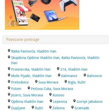
Povezane pretrage
Ratka Pavlovića, Vladičin Han
Skupština Opštine Vladičin Han, Ratka Pavlovića, Vladičin
Han
Proleterska, Vladičin Han
214, Vladičin Han
Moše Pijade, Vladičin Han
Kalimance
Balinovce
Prekodolce
Suva Morava
Bigla, Ružić
Polom
Petlova Cuka, Suva Morava
Jezero, Suva Morava
Kunovo
Opština Vladičin Han
Lepenica
Gornje Jabukovo
Dupljane
Ružić
Zebince
Gramađe