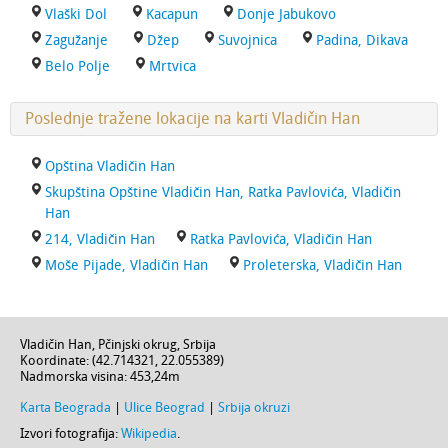
Vlaški Dol
Kacapun
Donje Jabukovo
Zagužanje
Džep
Suvojnica
Padina, Dikava
Belo Polje
Mrtvica
Poslednje tražene lokacije na karti Vladičin Han
Opština Vladičin Han
Skupština Opštine Vladičin Han, Ratka Pavlovića, Vladičin
Han
214, Vladičin Han
Ratka Pavlovića, Vladičin Han
Moše Pijade, Vladičin Han
Proleterska, Vladičin Han
Vladičin Han
,
Pčinjski okrug
,
Srbija
Koordinate: (
42.714321
,
22.055389
)
Nadmorska visina:
453,24m
Karta Beograda
|
Ulice Beograd
|
Srbija okruzi
Izvori fotografija:
Wikipedia
.