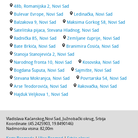
48b, Romanijska 2, Novi Sad
Bulevar Evrope, Novi Sad
Ledinačka, Novi Sad
Balzakova 9, Novi Sad
Maksima Gorkog 58, Novi Sad
Satelitska pijaca, Stevana Hladnog, Novi Sad
Radnička 85, Novi Sad
Zemljane ćuprije, Novi Sad
Bate Brkića, Novi Sad
Branimira Ćosića, Novi Sad
Stanoja Stanojevića 2, Novi Sad
Narodnog fronta 10, Novi Sad
Kosovska, Novi Sad
Bogdana Šuputa, Novi Sad
Sajmište, Novi Sad
Stevana Mokranjca, Novi Sad
Povrtarska 54, Novi Sad
Arse Teodorovića, Novi Sad
Rakovačka, Novi Sad
Hajduk Veljkova 1, Novi Sad
Vladislava Kaćanskog
,
Novi Sad
,
Južnobački okrug
,
Srbija
Koordinate: (
45.2425903
,
19.8490146
)
Nadmorska visina:
82,00m