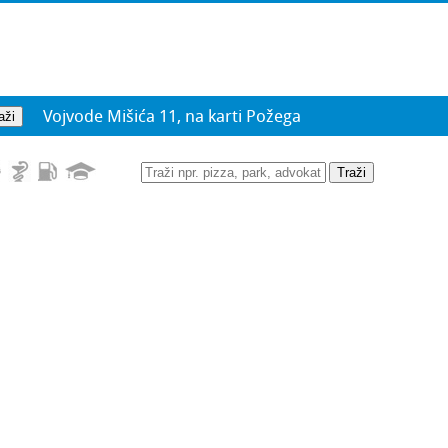
Vojvode Mišića 11, na karti Požega
Traži