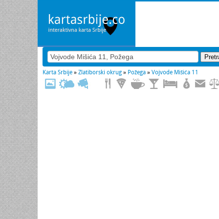
Karta Srbije
»
Zlatiborski okrug
»
Požega
»
Vojvode Mišića 11