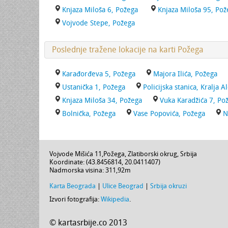
Knjaza Miloša 6, Požega
Knjaza Miloša 95, Pož
Vojvode Stepe, Požega
Poslednje tražene lokacije na karti Požega
Karađorđeva 5, Požega
Majora Ilića, Požega
Ustanička 1, Požega
Policijska stanica, Kralja 
Knjaza Miloša 34, Požega
Vuka Karadžića 7, Po
Bolnička, Požega
Vase Popovića, Požega
N
Vojvode Mišića 11
,
Požega
,
Zlatiborski okrug
,
Srbija
Koordinate: (
43.8456814
,
20.0411407
)
Nadmorska visina:
311,92m
Karta Beograda
|
Ulice Beograd
|
Srbija okruzi
Izvori fotografija:
Wikipedia
.
© kartasrbije.co 2013