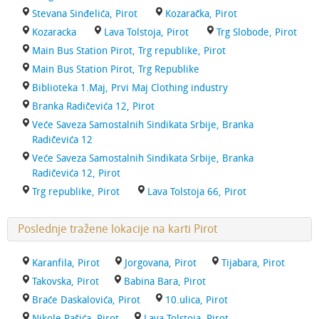
Stevana Sinđelića, Pirot
Kozaračka, Pirot
Kozaracka
Lava Tolstoja, Pirot
Trg Slobode, Pirot
Main Bus Station Pirot, Trg republike, Pirot
Main Bus Station Pirot, Trg Republike
Biblioteka 1.Maj, Prvi Maj Clothing industry
Branka Radičevića 12, Pirot
Veće Saveza Samostalnih Sindikata Srbije, Branka
Radičevića 12
Veće Saveza Samostalnih Sindikata Srbije, Branka
Radičevića 12, Pirot
Trg republike, Pirot
Lava Tolstoja 66, Pirot
Poslednje tražene lokacije na karti Pirot
Karanfila, Pirot
Jorgovana, Pirot
Tijabara, Pirot
Takovska, Pirot
Babina Bara, Pirot
Braće Daskalovića, Pirot
10.ulica, Pirot
Nikole Pašića, Pirot
Lava Tolstoja, Pirot