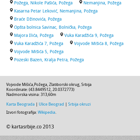
Požega, Nikole Pašića, Požega
Nemanjina, Požega
Kasarna Petar Leković, Nemanjina, Požega
Braće Džinovića, Požega
Opšta bolnica Savinac, Bolnička, Požega
Majora Ilića, Požega
Vuka Karadžića 9, Požega
Vuka Karadžića 7, Požega
Vojvode Mišića 8, Požega
Vojvode Mišića 5, Požega
Pozeski Bazen, Kralja Petra, Požega
Vojvode Mišića
,
Požega
,
Zlatiborski okrug
,
Srbija
Koordinate: (
43.8449512
,
20.0372773
)
Nadmorska visina:
313,60m
Karta Beograda
|
Ulice Beograd
|
Srbija okruzi
Izvori fotografija:
Wikipedia
.
© kartasrbije.co 2013