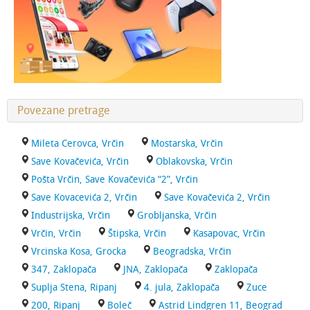
Povezane pretrage
Mileta Cerovca, Vrčin
Mostarska, Vrčin
Save Kovačevića, Vrčin
Oblakovska, Vrčin
Pošta Vrčin, Save Kovačevića “2”, Vrčin
Save Kovacevića 2, Vrčin
Save Kovačevića 2, Vrčin
Industrijska, Vrčin
Grobljanska, Vrčin
Vrčin, Vrčin
Štipska, Vrčin
Kasapovac, Vrčin
Vrcinska Kosa, Grocka
Beogradska, Vrčin
347, Zaklopača
JNA, Zaklopača
Zaklopača
Suplja Stena, Ripanj
4. jula, Zaklopača
Zuce
200, Ripanj
Boleč
Astrid Lindgren 11, Beograd