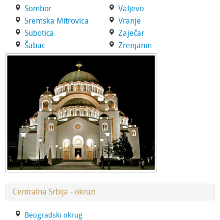
Sombor
Valjevo
Sremska Mitrovica
Vranje
Subotica
Zaječar
Šabac
Zrenjanin
Centralna Srbija - okruzi
Beogradski okrug