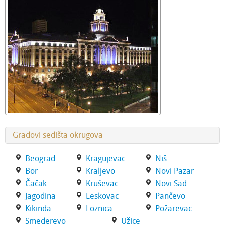
Gradovi sedišta okrugova
Beograd
Kragujevac
Niš
Bor
Kraljevo
Novi Pazar
Čačak
Kruševac
Novi Sad
Jagodina
Leskovac
Pančevo
Kikinda
Loznica
Požarevac
Smederevo
Užice