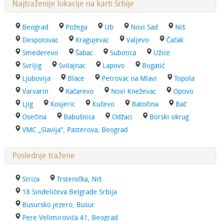
Najtraženije lokacije na karti Srbije
Beograd
Požega
Ub
Novi Sad
Niš
Despotovac
Kragujevac
Valjevo
Čačak
Smederevo
Šabac
Subotica
Užice
Svrljig
Svilajnac
Lapovo
Bogatić
Ljubovija
Blace
Petrovac na Mlavi
Topola
Varvarin
Kačarevo
Novi Kneževac
Opovo
Ljig
Kosjeric
Kučevo
Batočina
Bač
Osečina
Babušnica
Odžaci
Borski okrug
VMC „Slavija“, Pasterova, Beograd
Poslednje tražene
Striza
Trstenička, Niš
18 Sinđelićeva Belgrade Srbija
Busursko jezero, Busur
Pere Velimirovića 41, Beograd