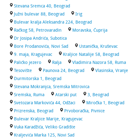
Stevana Sremca 40, Beograd
Južni bulevar 88, Beograd
Irig
Bulevar kralja Aleksandra 224, Beograd
Račkog 58, Petrovaradin
Moravska, Ćuprija
Dr Josipa Andrića, Subotica
Bore Prodanovića, Novi Sad
Ustanička, Kruševac
9. maja, Kragujevac
Kraljice Natalije 58, Beograd
Palićko jezero
Ralja
Vladimira Nazora 58, Ruma
Tesovište
Paunova 24, Beograd
Vlasinska, Vranje
Durmitorska 1, Beograd
Stevana Mokranjca, Sremska Mitrovica
Sremska, Ruma
Atarski put
3, Beograd
Svetozara Markovića 44, Odžaci
Miročka 1, Beograd
Prizrenska, Beograd
Prvoboračka, Pivnice
Bulevar Kraljice Marije, Kragujevac
Vuka Karadžića, Veliko Gradište
Kraljevića Marka 125, Novi Sad