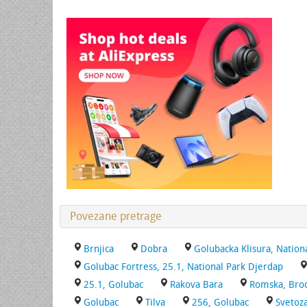
Povezane pretrage
Brnjica
Dobra
Golubacka Klisura, Nation
Golubac Fortress, 25.1, National Park Djerdap
25.1, Golubac
Rakova Bara
Romska, Brod
Golubac
Tilva
256, Golubac
Svetoz