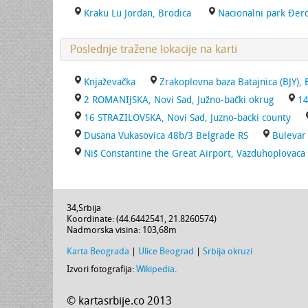
Kraku Lu Jordan, Brodica
Nacionalni park Đer
Poslednje tražene lokacije na karti
Knjaževačka
Zrakoplovna baza Batajnica (BJY), 
2 ROMANIJSKA, Novi Sad, Južno-bački okrug
14
16 STRAZILOVSKA, Novi Sad, Juzno-backi county
Dusana Vukasovica 48b/3 Belgrade RS
Bulevar
Niš Constantine the Great Airport, Vazduhoplovaca 
34
,
Srbija
Koordinate: (
44.6442541
,
21.8260574
)
Nadmorska visina:
103,68m
Karta Beograda
|
Ulice Beograd
|
Srbija okruzi
Izvori fotografija:
Wikipedia
.
© kartasrbije.co 2013