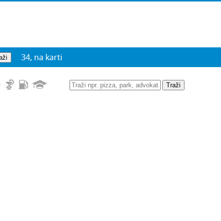
34, na karti
Traži