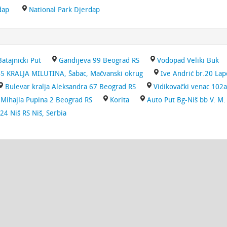
dap
National Park Djerdap
Batajnicki Put
Gandijeva 99 Beograd RS
Vodopad Veliki Buk
5 KRALJA MILUTINA, Šabac, Mačvanski okrug
Ive Andrić br.20 Lap
Bulevar kralja Aleksandra 67 Beograd RS
Vidikovački venac 102
 Mihajla Pupina 2 Beograd RS
Korita
Auto Put Bg-Niš bb V. M
24 Niš RS Niš, Serbia