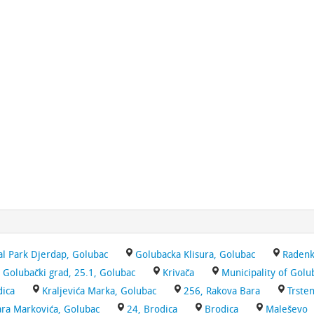
al Park Djerdap, Golubac
Golubacka Klisura, Golubac
Raden
Golubački grad, 25.1, Golubac
Krivača
Municipality of Golu
ica
Kraljevića Marka, Golubac
256, Rakova Bara
Trste
ara Markovića, Golubac
24, Brodica
Brodica
Maleševo