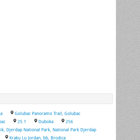
ka
Golubac Panoramo Trail, Golubac
bac
25.1
Duboka
256
nik, Djerdap National Park, National Park Djerdap
Kraku Lu Jordan, bb, Brodica