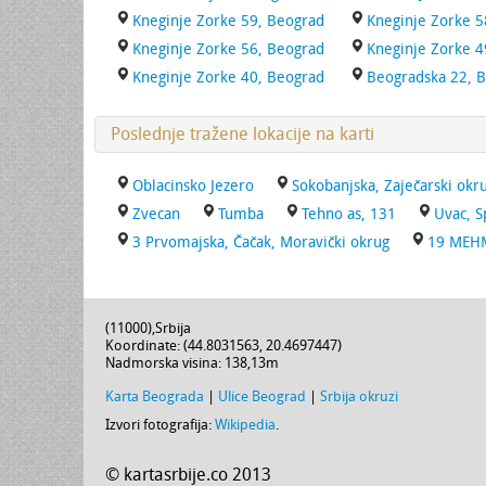
Kneginje Zorke 59, Beograd
Kneginje Zorke 5
Kneginje Zorke 56, Beograd
Kneginje Zorke 4
Kneginje Zorke 40, Beograd
Beogradska 22, 
Poslednje tražene lokacije na karti
Oblacinsko Jezero
Sokobanjska, Zaječarski okr
Zvecan
Tumba
Tehno as, 131
Uvac, S
3 Prvomajska, Čačak, Moravički okrug
19 MEHM
(
11000
),
Srbija
Koordinate: (
44.8031563
,
20.4697447
)
Nadmorska visina:
138,13m
Karta Beograda
|
Ulice Beograd
|
Srbija okruzi
Izvori fotografija:
Wikipedia
.
© kartasrbije.co 2013