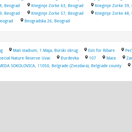
8, Beograd
Kneginje Zorke 63, Beograd
Kneginje Zorke 39,
9, Beograd
Kneginje Zorke 57, Beograd
Kneginje Zorke 48,
Beograd
Beogradska 26, Beograd
ug
Mali stadium, 1.Maja, Borski okrug
Exit for Ribare
Peć
pecial Nature Reserve Uvac
Đurđevka
107
Mace
Za
EDA SOKOLOVICA, 11050, Belgrade (Zvezdara), Belgrade county