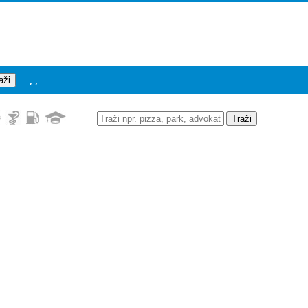
, ,
Traži