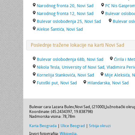
Narodnog fronta 20, Novi Sad
PC Nis Gasprom
Narodnog fronta 12, Novi Sad
Bulevar oslobo
Bulevar oslobođenja 25, Novi Sad
Bulevar osl
Alekse Šantića, Novi Sad
Poslednje tražene lokacije na karti Novi Sad
Bulevar oslobođenja 68b, Novi Sad
Ćirila i Me
Nikola Tesla, University of Novi Sad, Vladimira Peri
Kornelija Stankovića, Novi Sad
Mije Aleksića, 
Futoški put, Novi Sad
Hilandarska, Novi Sad
Bulevar cara Lazara Bulev
,
Novi Sad
, (
21000
),
Južnobački okru
Koordinate: (
45.2434397
,
19.838798
)
Nadmorska visina:
78,78m
Karta Beograda
|
Ulice Beograd
|
Srbija okruzi
Izvori fotografija:
Wikipedia
.