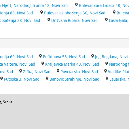
 Njeft, Narodnog fronta 12, Novi Sad
Bulevar cara Lazara 48, Nov
đenja 88, Novi Sad
Bulevar oslobođenja 36, Novi Sad
Buleva
obođenja 28, Novi Sad
Dr Ivana Ribara, Novi Sad
Lasla Gala,
todija 69, Novi Sad
Puškinova 58, Novi Sad
Jug Bogdana, Novi
ća Valtera, Novi Sad
Kraljevića Marka 43, Novi Sad
Narodnog f
Novi Sad
Žička, Novi Sad
Povrtarska, Novi Sad
Vladike Pla
Futoška 3, Novi Sad
Banović Strahinje, Novi Sad
Lađarska, 
g
,
Srbija