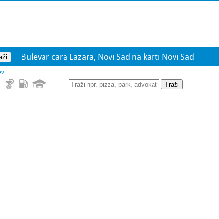
Bulevar cara Lazara, Novi Sad na karti Novi Sad
ev
Traži