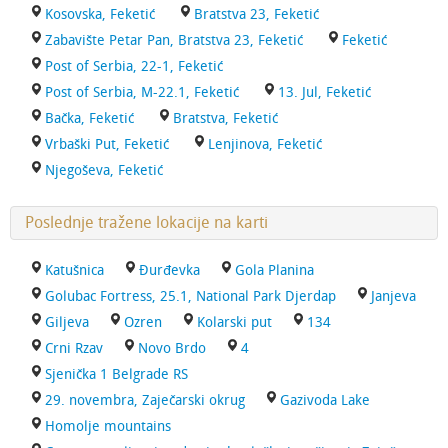
Kosovska, Feketić
Bratstva 23, Feketić
Zabavište Petar Pan, Bratstva 23, Feketić
Feketić
Post of Serbia, 22-1, Feketić
Post of Serbia, M-22.1, Feketić
13. Jul, Feketić
Bačka, Feketić
Bratstva, Feketić
Vrbaški Put, Feketić
Lenjinova, Feketić
Njegoševa, Feketić
Poslednje tražene lokacije na karti
Katušnica
Đurđevka
Gola Planina
Golubac Fortress, 25.1, National Park Djerdap
Janjeva
Giljeva
Ozren
Kolarski put
134
Crni Rzav
Novo Brdo
4
Sjenička 1 Belgrade RS
29. novembra, Zaječarski okrug
Gazivoda Lake
Homolje mountains