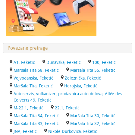
Povezane pretrage
A1, Feketić
Dunavska, Feketić
100, Feketić
Maršala Tita 58, Feketić
Maršala Tita 55, Feketić
Vojvođanska, Feketić
Železnička, Feketić
Maršala Tita, Feketić
Herojska, Feketić
Autoservis, vulkanizer, prodavnica auto delova, Allée des
Colverts 49, Feketić
M-22.1, Feketić
22.1, Feketić
Maršala Tita 34, Feketić
Maršala Tita 30, Feketić
Maršala Tita 33, Feketić
Maršala Tita 32, Feketić
JNA, Feketić
Nikole Đurkovića, Feketić