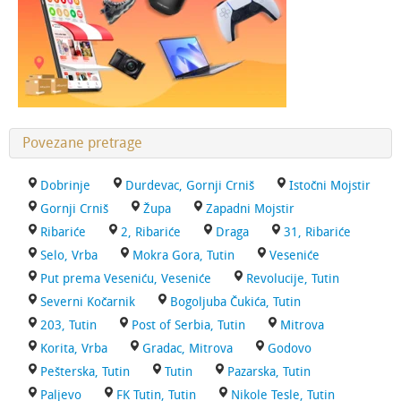
Povezane pretrage
Dobrinje
Durdevac, Gornji Crniš
Istočni Mojstir
Gornji Crniš
Župa
Zapadni Mojstir
Ribariće
2, Ribariće
Draga
31, Ribariće
Selo, Vrba
Mokra Gora, Tutin
Veseniće
Put prema Veseniću, Veseniće
Revolucije, Tutin
Severni Kočarnik
Bogoljuba Čukića, Tutin
203, Tutin
Post of Serbia, Tutin
Mitrova
Korita, Vrba
Gradac, Mitrova
Godovo
Pešterska, Tutin
Tutin
Pazarska, Tutin
Paljevo
FK Tutin, Tutin
Nikole Tesle, Tutin