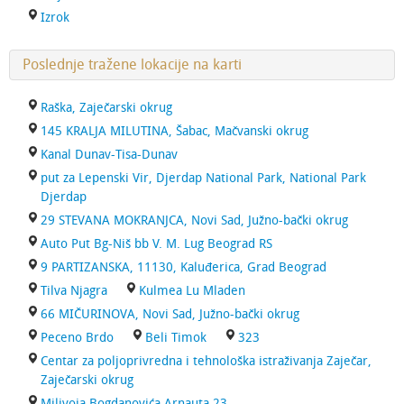
Izrok
Poslednje tražene lokacije na karti
Raška, Zaječarski okrug
145 KRALJA MILUTINA, Šabac, Mačvanski okrug
Kanal Dunav-Tisa-Dunav
put za Lepenski Vir, Djerdap National Park, National Park
Djerdap
29 STEVANA MOKRANJCA, Novi Sad, Južno-bački okrug
Auto Put Bg-Niš bb V. M. Lug Beograd RS
9 PARTIZANSKA, 11130, Kaluđerica, Grad Beograd
Tilva Njagra
Kulmea Lu Mladen
66 MIČURINOVA, Novi Sad, Južno-bački okrug
Peceno Brdo
Beli Timok
323
Centar za poljoprivredna i tehnološka istraživanja Zaječar,
Zaječarski okrug
Milivoja Bogdanovića Arnauta 23