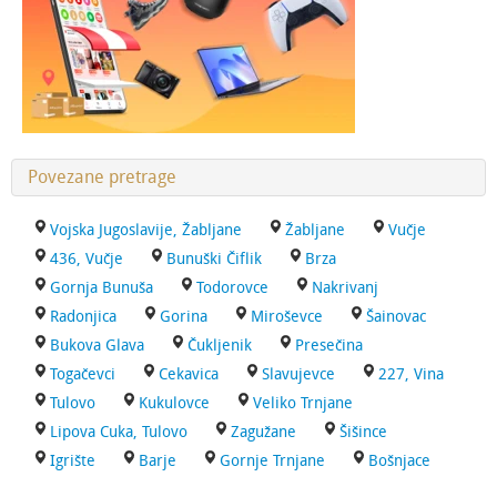
Povezane pretrage
Vojska Jugoslavije, Žabljane
Žabljane
Vučje
436, Vučje
Bunuški Čiflik
Brza
Gornja Bunuša
Todorovce
Nakrivanj
Radonjica
Gorina
Miroševce
Šainovac
Bukova Glava
Čukljenik
Presečina
Togačevci
Cekavica
Slavujevce
227, Vina
Tulovo
Kukulovce
Veliko Trnjane
Lipova Cuka, Tulovo
Zagužane
Šišince
Igrište
Barje
Gornje Trnjane
Bošnjace