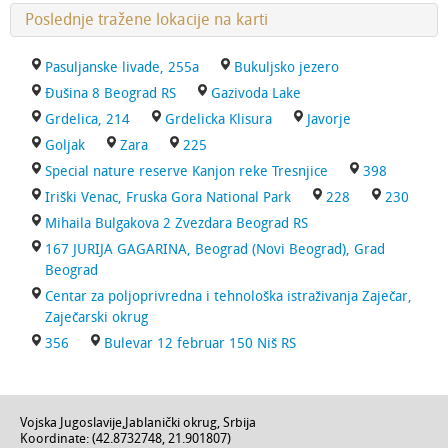
Poslednje tražene lokacije na karti
Pasuljanske livade, 255a
Bukuljsko jezero
Đušina 8 Beograd RS
Gazivoda Lake
Grdelica, 214
Grdelicka Klisura
Javorje
Goljak
Zara
225
Special nature reserve Kanjon reke Tresnjice
398
Iriški Venac, Fruska Gora National Park
228
230
Mihaila Bulgakova 2 Zvezdara Beograd RS
167 JURIJA GAGARINA, Beograd (Novi Beograd), Grad
Beograd
Centar za poljoprivredna i tehnološka istraživanja Zaječar,
Zaječarski okrug
356
Bulevar 12 februar 150 Niš RS
Vojska Jugoslavije
,
Jablanički okrug
,
Srbija
Koordinate: (
42.8732748
,
21.901807
)