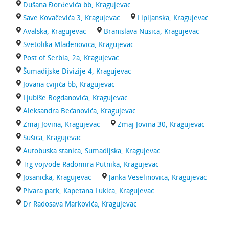
Dušana Đorđevića bb, Kragujevac
Save Kovačevića 3, Kragujevac
Lipljanska, Kragujevac
Avalska, Kragujevac
Branislava Nusica, Kragujevac
Svetolika Mladenovica, Kragujevac
Post of Serbia, 2a, Kragujevac
Šumadijske Divizije 4, Kragujevac
Jovana cvijića bb, Kragujevac
Ljubiše Bogdanovića, Kragujevac
Aleksandra Bećanovića, Kragujevac
Zmaj Jovina, Kragujevac
Zmaj Jovina 30, Kragujevac
Sušica, Kragujevac
Autobuska stanica, Sumadijska, Kragujevac
Trg vojvode Radomira Putnika, Kragujevac
Josanicka, Kragujevac
Janka Veselinovica, Kragujevac
Pivara park, Kapetana Lukica, Kragujevac
Dr Radosava Markovića, Kragujevac