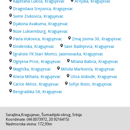
Kapetana Lukica, Kragujevac
Ariljska, Kragujevac
Dragoslava Srejovica, Kragujevac
Svete Zivkovica, Kragujevac
Djakona Avakuma, Kragujevac
Roze Luksemburg, Kragujevac
Pavla Vukovica, Kragujevac
Zmaj Jovina 30, Kragujevac
Ilindenska, Kragujevac
Save Badnjevca, Kragujevac
Igraliste FK Stari Momci, Jasenovacka, Kragujevac
Ognjena Price, Kragujevac
Milana Babica, Kragujevac
Maglićka, Kragujevac
Miloša Markovića, Kragujevac
Kneza Mihaila, Kragujevac
Ulica slobode, Kragujevac
Carice Milice, Kragujevac
Sofije Ristic, Kragujevac
Beogradska 58, Kragujevac
Sarajlina
,
Kragujevac
,
Šumadijski okrug
,
Srbija
Koordinate: (
44.0073972
,
20.9216415
)
Nadmorska visina:
172,93m