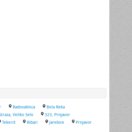
r
Radovašnica
Bela Reka
Straza, Veliko Selo
323, Prnjavor
Tekeriš
Ribari
Jarebice
Prnjavor