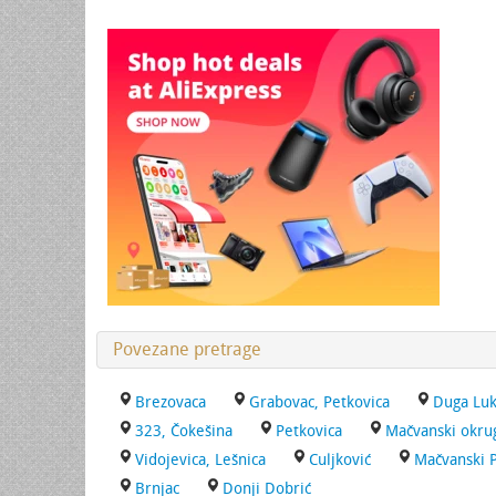
Povezane pretrage
Brezovaca
Grabovac, Petkovica
Duga Luk
323, Čokešina
Petkovica
Mačvanski okru
Vidojevica, Lešnica
Culjković
Mačvanski 
Brnjac
Donji Dobrić