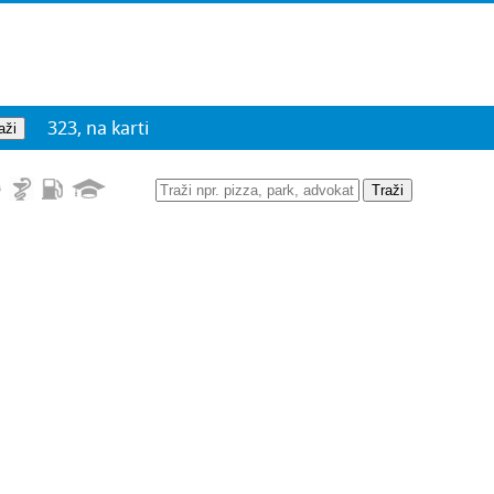
323, na karti
Traži