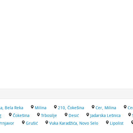
a, Bela Reka
Milina
210, Čokešina
Cer, Milina
Ce
g
Čokešina
Trbosilje
Desić
Jadarska Lešnica
Prnjavor
Grušić
Vuka Karadžića, Novo Selo
Lipolist