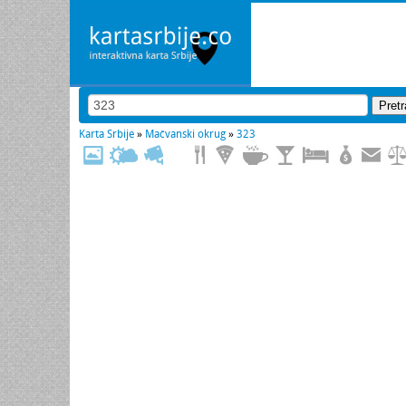
Karta Srbije
»
Mačvanski okrug
»
323