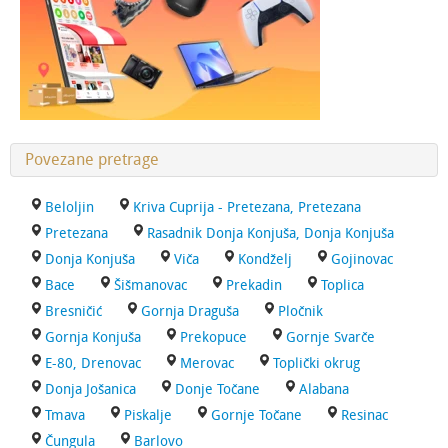
Povezane pretrage
Beloljin
Kriva Cuprija - Pretezana, Pretezana
Pretezana
Rasadnik Donja Konjuša, Donja Konjuša
Donja Konjuša
Viča
Kondželj
Gojinovac
Bace
Šišmanovac
Prekadin
Toplica
Bresničić
Gornja Draguša
Pločnik
Gornja Konjuša
Prekopuce
Gornje Svarče
E-80, Drenovac
Merovac
Toplički okrug
Donja Jošanica
Donje Točane
Alabana
Tmava
Piskalje
Gornje Točane
Resinac
Čungula
Barlovo