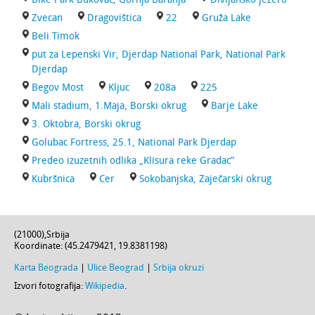
Zvecan
Dragovištica
22
Gruža Lake
Beli Timok
put za Lepenski Vir, Djerdap National Park, National Park
Djerdap
Begov Most
Kljuc
208a
225
Mali stadium, 1.Maja, Borski okrug
Barje Lake
3. Oktobra, Borski okrug
Golubac Fortress, 25.1, National Park Djerdap
Predeo izuzetnih odlika „Klisura reke Gradac”
Kubršnica
Cer
Sokobanjska, Zaječarski okrug
(
21000
),
Srbija
Koordinate: (
45.2479421
,
19.8381198
)
Karta Beograda
|
Ulice Beograd
|
Srbija okruzi
Izvori fotografija:
Wikipedia
.