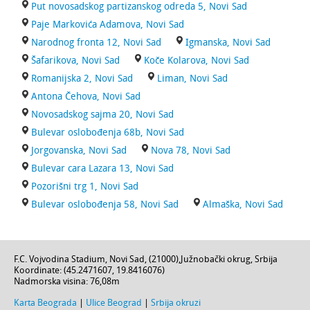
Put novosadskog partizanskog odreda 5, Novi Sad
Paje Markovića Adamova, Novi Sad
Narodnog fronta 12, Novi Sad
Igmanska, Novi Sad
Šafarikova, Novi Sad
Koče Kolarova, Novi Sad
Romanijska 2, Novi Sad
Liman, Novi Sad
Antona Čehova, Novi Sad
Novosadskog sajma 20, Novi Sad
Bulevar oslobođenja 68b, Novi Sad
Jorgovanska, Novi Sad
Nova 78, Novi Sad
Bulevar cara Lazara 13, Novi Sad
Pozorišni trg 1, Novi Sad
Bulevar oslobođenja 58, Novi Sad
Almaška, Novi Sad
F.C. Vojvodina Stadium,
Novi Sad
, (
21000
),
Južnobački okrug
,
Srbija
Koordinate: (
45.2471607
,
19.8416076
)
Nadmorska visina:
76,08m
Karta Beograda
|
Ulice Beograd
|
Srbija okruzi