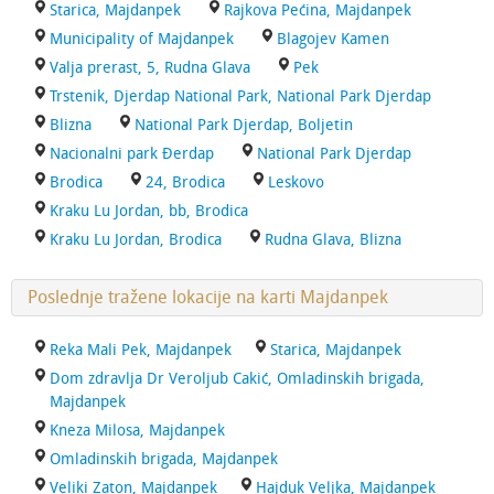
Starica, Majdanpek
Rajkova Pećina, Majdanpek
Municipality of Majdanpek
Blagojev Kamen
Valja prerast, 5, Rudna Glava
Pek
Trstenik, Djerdap National Park, National Park Djerdap
Blizna
National Park Djerdap, Boljetin
Nacionalni park Đerdap
National Park Djerdap
Brodica
24, Brodica
Leskovo
Kraku Lu Jordan, bb, Brodica
Kraku Lu Jordan, Brodica
Rudna Glava, Blizna
Poslednje tražene lokacije na karti Majdanpek
Reka Mali Pek, Majdanpek
Starica, Majdanpek
Dom zdravlja Dr Veroljub Cakić, Omladinskih brigada,
Majdanpek
Kneza Milosa, Majdanpek
Omladinskih brigada, Majdanpek
Veliki Zaton, Majdanpek
Hajduk Veljka, Majdanpek