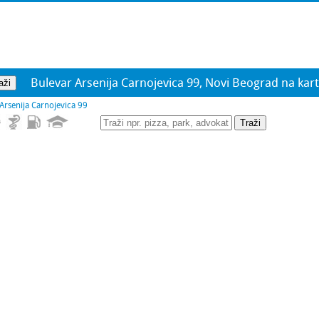
Bulevar Arsenija Carnojevica 99, Novi Beograd na kar
Arsenija Carnojevica 99
Traži