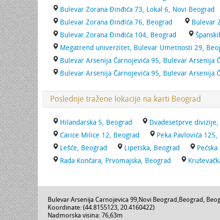
Bulevar Zorana Đinđića 73, Lokal 6, Novi Beograd
Bulevar Zorana Đinđića 76, Beograd
Bulevar 
Bulevar Zorana Đinđića 104, Beograd
Španski
Megatrend univerzitet, Bulevar Umetnosti 29, Beo
Bulevar Arsenija Čarnojevića 95, Bulevar Arsenija 
Bulevar Arsenija Čarnojevića 95, Bulevar Arsenija 
Poslednje tražene lokacije na karti Beograd
Hilandarska 5, Beograd
Dvadesetprve divizije
Carice Milice 12, Beograd
Peka Pavlovića 125
Lešće, Beograd
Lipetska, Beograd
Pećska
Rada Končara, Prvomajska, Beograd
Kruševačk
Bulevar Arsenija Carnojevica 99
,
Novi Beograd
,
Beograd
,
Beog
Koordinate: (
44.8155123
,
20.4160422
)
Nadmorska visina:
76,63m