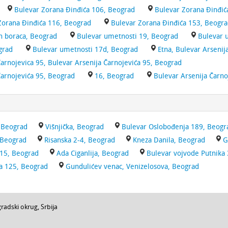
Bulevar Zorana Đinđića 106, Beograd
Bulevar Zorana Đinđić
Zorana Đinđića 116, Beograd
Bulevar Zorana Đinđića 153, Beogr
h boraca, Beograd
Bulevar umetnosti 19, Beograd
Bulevar 
grad
Bulevar umetnosti 17d, Beograd
Etna, Bulevar Arsenij
Čarnojevica 95, Bulevar Arsenija Čarnojevića 95, Beograd
Čarnojevića 95, Beograd
16, Beograd
Bulevar Arsenija Čarno
, Beograd
Višnjička, Beograd
Bulevar Oslobođenja 189, Beogr
, Beograd
Risanska 2-4, Beograd
Kneza Danila, Beograd
G
 15, Beograd
Ada Ciganlija, Beograd
Bulevar vojvode Putnika
a 125, Beograd
Gundulićev venac, Venizelosova, Beograd
radski okrug
,
Srbija