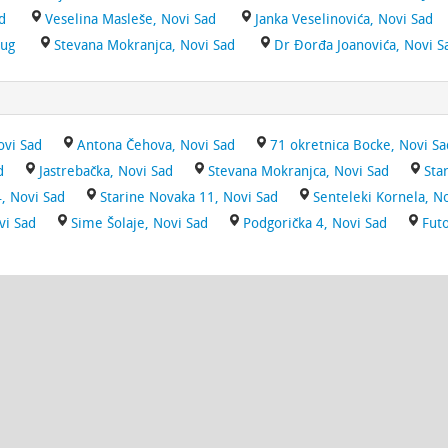
d
Veselina Masleše, Novi Sad
Janka Veselinovića, Novi Sad
rug
Stevana Mokranjca, Novi Sad
Dr Đorđa Joanovića, Novi S
ovi Sad
Antona Čehova, Novi Sad
71 okretnica Bocke, Novi Sa
d
Jastrebačka, Novi Sad
Stevana Mokranjca, Novi Sad
Sta
, Novi Sad
Starine Novaka 11, Novi Sad
Senteleki Kornela, N
vi Sad
Sime Šolaje, Novi Sad
Podgorička 4, Novi Sad
Futo