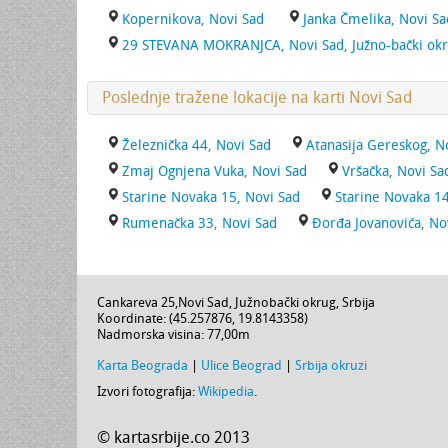
Kopernikova, Novi Sad
Janka Čmelika, Novi Sa
29 STEVANA MOKRANJCA, Novi Sad, Južno-bački ok
Poslednje tražene lokacije na karti Novi Sad
Železnička 44, Novi Sad
Atanasija Gereskog, N
Zmaj Ognjena Vuka, Novi Sad
Vršačka, Novi Sa
Starine Novaka 15, Novi Sad
Starine Novaka 14
Rumenačka 33, Novi Sad
Đorđa Jovanovića, No
Cankareva 25
,
Novi Sad
,
Južnobački okrug
,
Srbija
Koordinate: (
45.257876
,
19.8143358
)
Nadmorska visina:
77,00m
Karta Beograda
|
Ulice Beograd
|
Srbija okruzi
Izvori fotografija:
Wikipedia
.
© kartasrbije.co 2013