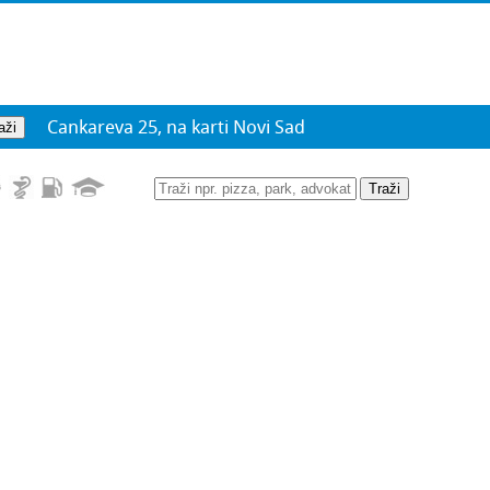
Cankareva 25, na karti Novi Sad
Traži