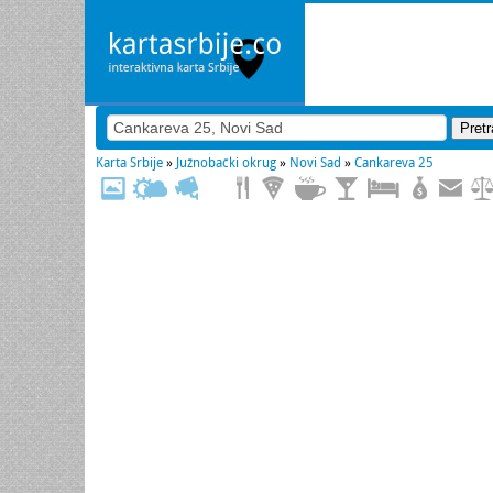
Karta Srbije
»
Južnobački okrug
»
Novi Sad
»
Cankareva 25