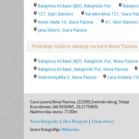
Batajnica Airbase (BJY), Batajnicki Put
Batajnic
127, Stari Banovci
Karađorđeva 151, Stara Pa
Koste Nađa 10, Stara Pazova
A1, Novi Banovci
Jana Sikore, Stara Pazova
Poslednje tražene lokacije na karti Nova Pazova
Batajnica Airbase (BJY), Batajnicki Put, Nova Pazova
Batajnica Airbase, Batajnicki Put, Nova Pazova
Dobrovoljačka 5, Nova Pazova
Cara Dušana 15
Cara Lazara
,
Nova Pazova
, (
22330
),
Sremski okrug
,
Srbija
Koordinate: (
44.9556965
,
20.2175963
)
Nadmorska visina:
77,00m
Karta Beograda
|
Ulice Beograd
|
Srbija okruzi
Izvori fotografija:
Wikipedia
.