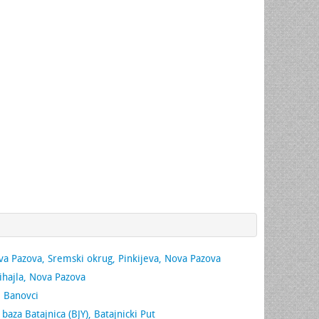
a Pazova, Sremski okrug, Pinkijeva, Nova Pazova
hajla, Nova Pazova
i Banovci
baza Batajnica (BJY), Batajnicki Put